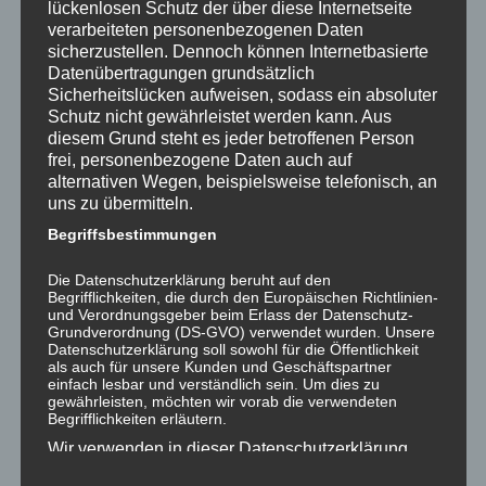
lückenlosen Schutz der über diese Internetseite
gültigen DSGVO Richtlinien automatisch
verarbeiteten personenbezogenen Daten
gelöscht!
sicherzustellen. Dennoch können Internetbasierte
Datenübertragungen grundsätzlich
Schießsport
,
Verein
Öffnungszeiten
Sicherheitslücken aufweisen, sodass ein absoluter
Schutz nicht gewährleistet werden kann. Aus
diesem Grund steht es jeder betroffenen Person
← Vorheriger
SPR
Nächster →
frei, personenbezogene Daten auch auf
Videos Playlist Youtube
Weihweselbiathlon
alternativen Wegen, beispielsweise telefonisch, an
2017 Video
uns zu übermitteln.
Begriffsbestimmungen
Schreibe einen Kommentar
Deine E-Mail-Adresse wird nicht
Die Datenschutzerklärung beruht auf den
Begrifflichkeiten, die durch den Europäischen Richtlinien-
veröffentlicht.
Erforderliche Felder sind mit
*
und Verordnungsgeber beim Erlass der Datenschutz-
markiert
Grundverordnung (DS-GVO) verwendet wurden. Unsere
Datenschutzerklärung soll sowohl für die Öffentlichkeit
Kommentar
*
als auch für unsere Kunden und Geschäftspartner
einfach lesbar und verständlich sein. Um dies zu
gewährleisten, möchten wir vorab die verwendeten
Begrifflichkeiten erläutern.
Wir verwenden in dieser Datenschutzerklärung
unter anderem die folgenden Begriffe: