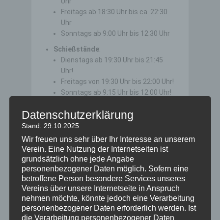
Uhr
Freitags ab 18:30 Uhr bis ca. 22:30
Uhr
Sonntags ab 9:00 Uhr bis 12:30 Uhr
Schießstände
:
Dienstags ab 19:30 Uhr bis 21:45
Uhr!
Freitags von 19:30 Uhr bis 22:00 Uhr!
Sonntags ab 9:15 Uhr bis 12:00 Uhr!
Die Scheibenausgabe endet jeweils
Datenschutzerklärung
15 Minuten vor Schießende!
Für die
Jugend
sind die
Stand: 29.10.2025
Schießstände freitags ab 19:00 Uhr
Wir freuen uns sehr über Ihr Interesse an unserem
geöffnet!
Verein. Eine Nutzung der Internetseiten ist
Samstags: nach Vereinbarung und
grundsätzlich ohne jede Angabe
während der
personenbezogener Daten möglich. Sofern eine
betroffene Person besondere Services unseres
Gebrauchspistolenrunde ist bei den
Vereins über unsere Internetseite in Anspruch
Heimwettkämpfen das
nehmen möchte, könnte jedoch eine Verarbeitung
Schützenhaus geöffnet. Die
personenbezogener Daten erforderlich werden. Ist
Termine geben wir bekannt bzw.
die Verarbeitung personenbezogener Daten