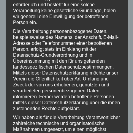
liegen im Schützenhaus aus!
erforderlich und besteht für eine solche
Weitere Öffnungszeiten nach
Verarbeitung keine gesetzliche Grundlage, holen
Absprache.
wir generell eine Einwilligung der betroffenen
Person ein.
Wichtig:
Jeder Schütze ist für
seine
Waffe und
sein
Zubehör
Die Verarbeitung personenbezogener Daten,
selbst
verantwortlich. Schäden an der
beispielsweise des Namens, der Anschrift, E-Mail-
Adresse oder Telefonnummer einer betroffenen
Anlage sind umgehend der Aufsicht zu
Person, erfolgt stets im Einklang mit der
melden! Der entstandene Sachschaden ist
Datenschutz-Grundverordnung und in
durch den Schützen zu ersetzen! Eine
Übereinstimmung mit den für uns geltenden
Liste der Preise für beschädigtes
landesspezifischen Datenschutzbestimmungen.
Eigentum des Vereines liegt im
Mittels dieser Datenschutzerklärung möchte unser
Schützenhaus an der Theke aus. Durch
Verein die Öffentlichkeit über Art, Umfang und
das Betreten des Schießstandes bzw.
Zweck der von uns erhobenen, genutzten und
durch die Abgabe eines Schusses erkennt
verarbeiteten personenbezogenen Daten
der Schütze diese Bedingungen an und
informieren. Ferner werden betroffene Personen
verpflichtet sich im Fall eines Schadens
mittels dieser Datenschutzerklärung über die ihnen
zustehenden Rechte aufgeklärt.
zur Schadensregulierung.
Wir haben als für die Verarbeitung Verantwortlicher
Wichtige Info: Die komplette
zahlreiche technische und organisatorische
Schießanlage ist Videoüberwacht! Die
Maßnahmen umgesetzt, um einen möglichst
Aufnahmen werden nach aktuellen